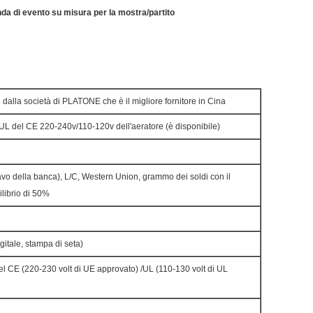
nda di evento su misura per la mostra/partito
 dalla società di PLATONE che è il migliore fornitore in Cina
 /UL del CE 220-240v/110-120v dell'aeratore (è disponibile)
cavo della banca), L/C, Western Union, grammo dei soldi con il
librio di 50%
gitale, stampa di seta)
 CE (220-230 volt di UE approvato) /UL (110-130 volt di UL