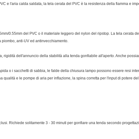
C e l'aria calda saldata, la tela cerata del PVC è la resistenza della fiamma e i
m/0.55mm del PVC o il materiale leggero del nylon del ripstop. La tela cerata del 
za piombo, anti-UV ed antinvecchiamento.
zza, rigidità dell'annuncio della stabilità alla tenda gonfiabile all'aperto. Anche possi
apida o i sacchetti di sabbia, le falde della chiusura lampo possono essere resi inter
a qualità e le pompe di aria per inflazione, la spina corretta per l'input di potere del
nclusi. Richiede solitamente 3 - 30 minuti per gonfiare una tenda secondo progetta