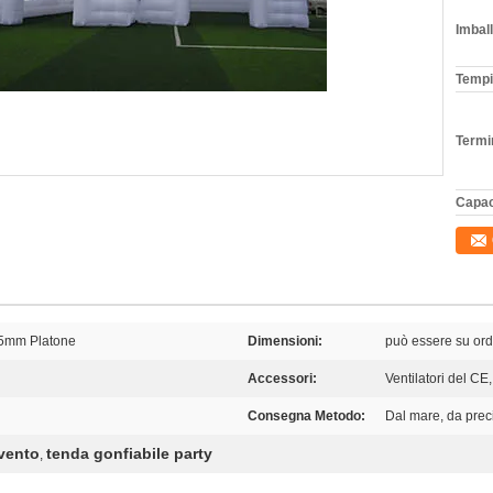
Imball
Tempi
Termi
Capac
.55mm Platone
Dimensioni:
può essere su ord
Accessori:
Ventilatori del CE
Consegna Metodo:
Dal mare, da preci
evento
tenda gonfiabile party
,