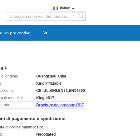
Italian
search
e un preventivo
Vr
gli:
di origine:
Guangzhou, Cina
:
King Inflatable
icazione:
CE ,UL,SGS,EN71,EN14960
o di modello:
King-it017
ento:
Brochure del prodotto PDF
ini di pagamento e spedizione:
ità di ordine minimo:
1 pc
o:
Negotiated