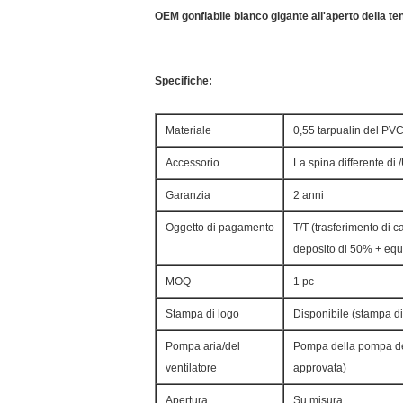
OEM gonfiabile bianco gigante all'aperto della te
Specifiche:
Materiale
0,55 tarpualin del PVC
Accessorio
La spina differente di
Garanzia
2 anni
Oggetto di pagamento
T/T (trasferimento di 
deposito di 50% + equi
MOQ
1 pc
Stampa di logo
Disponibile (stampa di
Pompa aria/del
Pompa della pompa del
ventilatore
approvata)
Apertura
Su misura