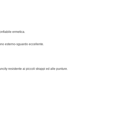
onfiabile ermetica.
uno esterno-sguardo eccellente.
uncity resistente ai piccoli strappi ed alle punture.