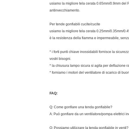
usiamo la migliore tela cerata 0.65mm/0.9mm del PV
antinvecchiamento.
Per tende gonfiabili cucite/cucite
usiamo la migliore tela cerata 0.25mm/0.35mm/0.45m
è la resistenza della fiamma e impermeabile, sen
* i forti punti chiave inossidabili fornisce la sicure
vostri bisogni.
* la chiusura lampo sicura si agita per deflazione r
* forniamo i motori del ventilatore di scarico di buon
FAQ:
Q: Come gonfiare una tenda gonfiabile?
A: Può gonfiare da un ventilatore/pompa elettrici i
Q: Possiamo utilizzare la tenda gonfiabile in venti?