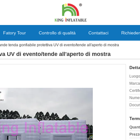
Fatory Tour
Controllo di qualità
Contattaci
Richieder
nde tenda gonfiabile protettiva UV di evento/tende all'aperto di mostra
va UV di evento/tende all'aperto di mostra
Detta
Luogo 
Marca
Certif
Numer
Docum
Term
Quant
Prezz