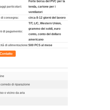
Forte borsa del PVC per la
aggi particolari:
tenda, cartone per i
ventilatori
 di consegna:
circa 8-12 giorni del lavoro
T/T, L/C, Western Union,
grammo dei soldi, euro
ni di pagamento:
conto, conto del dollaro
americano
ità di alimentazione:
500 PCS al mese
Contatto
ine
, corredo di riparazione
so o vicino da aria