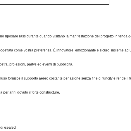
 può riposare rassicurante quando visitano la manifestazione del progetto in tenda g
progettata come vostra preferenza. È innovatore, emozionante e sicuro, insieme ad 
stra, proiezioni, partys ed eventi di pubblicità.
ncluso fornisce il supporto aereo costante per azione senza fine di funcity e rende il f
 per anni dovuto il forte constructure.
 di /sealed