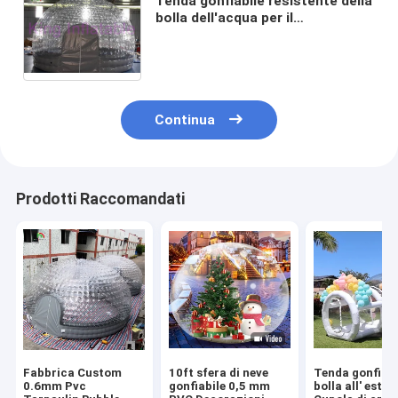
Tenda gonfiabile resistente della
bolla dell'acqua per il
cortile/parco/il
campeggio/affitto
Continua
Prodotti Raccomandati
Fabbrica Custom
10ft sfera di neve
Tenda gonfiabi
0.6mm Pvc
gonfiabile 0,5 mm
bolla all' ester