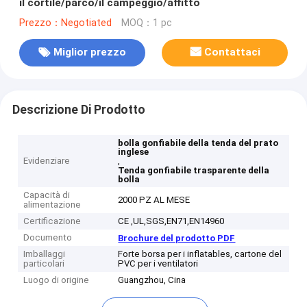
il cortile/parco/il campeggio/affitto
Prezzo：Negotiated
MOQ：1 pc
Miglior prezzo
Contattaci
Descrizione Di Prodotto
bolla gonfiabile della tenda del prato
inglese
Evidenziare
,
Tenda gonfiabile trasparente della
bolla
Capacità di
2000 PZ AL MESE
alimentazione
Certificazione
CE ,UL,SGS,EN71,EN14960
Documento
Brochure del prodotto PDF
Imballaggi
Forte borsa per i inflatables, cartone del
particolari
PVC per i ventilatori
Luogo di origine
Guangzhou, Cina