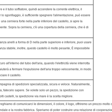
re e il tubo soffiatore, quindi accendere la corrente elettrica, il
er lo sgonfiaggio, è sufficiente spegnere l'alimentazione, può essere
una cerniera forte nella parte inferiore del castello, si apre la
mente. Sopra la cerniera, c'è una copertura della cerniera, che è di
tanza anelli a forma di D nella parte superiore e inferiore, puoi usare
tanza stabile, inoltre, questo castello è molto pesante, È impossibile
curo all'interno del tubo dell'aria, quando l'elettricità viene interrotta
o aiuterà a fermare l'espulsione dell'aria troppo velocemente, in modo
are il castello.
pagnia di spedizioni specializzata, sicura e veloce. Naturalmente,
na, fatecelo sapere. Se volete solo un pezzo, la spedizione con
ti castelli, la spedizione via mare è la scelta migliore.
eghiamo di comunicarci le dimensioni, il colore, il logo, offriremo un prezzo molto 
iendale e la nostra fabbrica. Speriamo di poter costruire una relazione di cooperazi