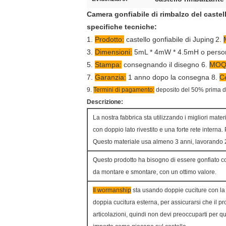
Camera gonfiabile di rimbalzo del castel
specifiche tecniche:
1.
Prodotto:
castello gonfiabile di Juping
2.
3.
Dimensioni:
5mL * 4mW * 4.5mH o person
5.
Stampa:
consegnando il disegno 6.
MOQ
7.
Garanzia:
1 anno dopo la consegna 8.
Ce
9.
Termini di pagamento:
deposito del 50% prima d
Descrizione:
La nostra fabbrica sta utilizzando i migliori materi
con doppio lato rivestito e una forte rete intern
Questo materiale usa almeno 3 anni, lavorando 
Questo prodotto ha bisogno di essere gonfiato cos
da montare e smontare, con un ottimo valore.
Il wormanship
sta usando doppie cuciture con la q
doppia cucitura esterna, per assicurarsi che il pro
articolazioni, quindi non devi preoccuparti per q