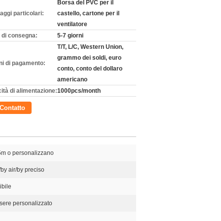
Borsa del PVC per il
aggi particolari:
castello, cartone per il
ventilatore
 di consegna:
5-7 giorni
T/T, L/C, Western Union,
grammo dei soldi, euro
ni di pagamento:
conto, conto del dollaro
americano
ità di alimentazione:
1000pcs/month
Contatto
5m o personalizzano
by air/by preciso
ibile
sere personalizzato