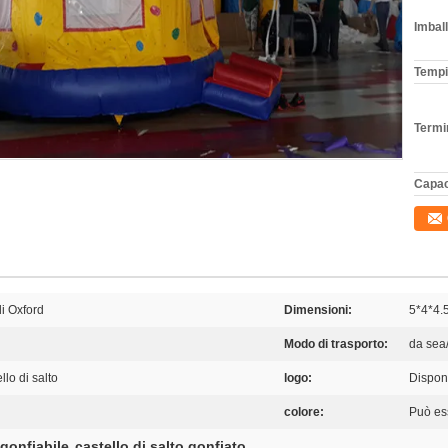
Imball
Tempi
Termi
Capac
i Oxford
Dimensioni:
5*4*4.
Modo di trasporto:
da sea/
llo di salto
logo:
Dispon
colore:
Può es
 gonfiabile
castello di salto gonfiato
,