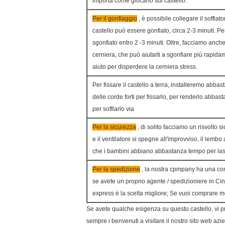
importa come giocano sul castello.
Per il gonfiaggio
, è possibile collegare il soffiato
castello può essere gonfiato, circa 2-3 minuti. P
sgonfiato entro 2 -3 minuti. Oltre, facciamo anche 
cerniera, che può aiutarti a sgonfiare più rapida
aiuto per disperdere la cerniera stress.
Per fissare il castello a terra, installeremo abbas
delle corde forti per fissarlo, per renderlo abbas
per soffiarlo via
Per la sicurezza
, di solito facciamo un risvolto si
e il ventilatore si spegne all'improvviso, il lemb
che i bambini abbiano abbastanza tempo per lasci
Per la spedizione
, la nostra cpmpany ha una com
se avete un proprio agente / spedizioniere in Ci
express è la scelta migliore; Se vuoi comprare mol
Se avete qualche esigenza su questo castello, vi pr
sempre i benvenuti a visitare il nostro sito web az