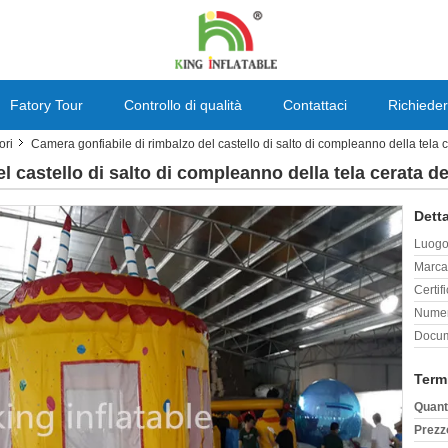
Fatory Tour
Controllo di qualità
Contattaci
Richieder
ori
Camera gonfiabile di rimbalzo del castello di salto di compleanno della tela 
l castello di salto di compleanno della tela cerata d
Detta
Luogo 
Marca
Certif
Numer
Docum
Term
Quant
Prezz