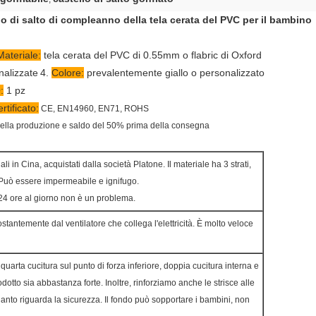
lo di salto di compleanno della tela cerata del PVC per il bambino
Materiale:
tela cerata del PVC di 0.55mm o flabric di Oxford
alizzate
4.
Colore:
prevalentemente giallo o personalizzato
:
1 pz
rtificato:
CE, EN14960, EN71, ROHS
ella produzione e saldo del 50% prima della consegna
ali in Cina, acquistati dalla società Platone. Il materiale ha 3 strati,
a. Può essere impermeabile e ignifugo.
24 ore al giorno non è un problema.
tantemente dal ventilatore che collega l'elettricità. È molto veloce
uarta cucitura sul punto di forza inferiore, doppia cucitura interna e
dotto sia abbastanza forte. Inoltre, rinforziamo anche le strisce alle
uanto riguarda la sicurezza. Il fondo può sopportare i bambini, non