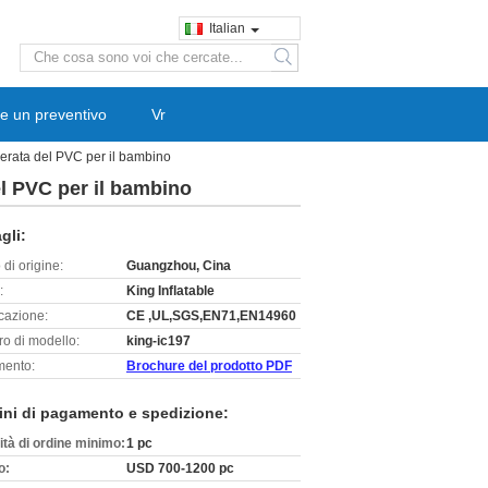
Italian
search
e un preventivo
Vr
cerata del PVC per il bambino
el PVC per il bambino
gli:
di origine:
Guangzhou, Cina
:
King Inflatable
icazione:
CE ,UL,SGS,EN71,EN14960
o di modello:
king-ic197
ento:
Brochure del prodotto PDF
ini di pagamento e spedizione:
ità di ordine minimo:
1 pc
o:
USD 700-1200 pc