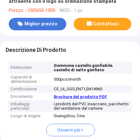
attraente con il logo su ordinazione stampata
Prezzo：USD650-1000
MOQ：1 pc
Miglior prezzo
Contattaci
Descrizione Di Prodotto
,
Gommone castello gonfiabile
Evidenziare
castello di salto gonfiato
Capacità di
500pcs/month
alimentazione
Certificazione
CE ,UL,SGS,EN71,EN14960
Documento
Brochure del prodotto PDF
Imballaggi
i prodotti dal PVC insaccano, pacchetto
particolari
del ventilatore dal cartone
Luogo di origine
Guangzhou, Cina
Osservi più