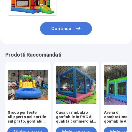
attraente con il logo su
ordinazione stampata
Continua
Prodotti Raccomandati
Gioco per feste
Casa di rimbalzo
Arena di
all'aperto nel cortile
gonfiabile in PVC di
combattiment
sul prato, gonfiabile,
qualità commerciale
gonfiabile Adul
bagnato e asciutto,
all'aperto
Bambini Parco
combinazione di
trampolino
Miglior prezzo
Miglior prezzo
Miglior pr