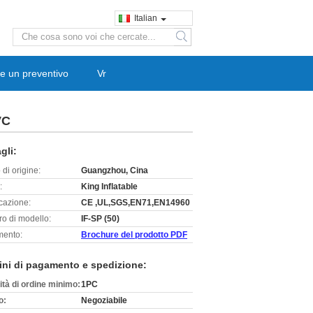
Italian
search
e un preventivo
Vr
VC
gli:
di origine:
Guangzhou, Cina
:
King Inflatable
icazione:
CE ,UL,SGS,EN71,EN14960
o di modello:
IF-SP (50)
ento:
Brochure del prodotto PDF
ini di pagamento e spedizione:
ità di ordine minimo:
1PC
o:
Negoziabile