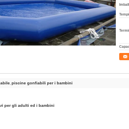
Imball
Tempi
Termi
Capac
abile
piscine gonfiabili per i bambini
,
ri per gli adulti ed i bambini