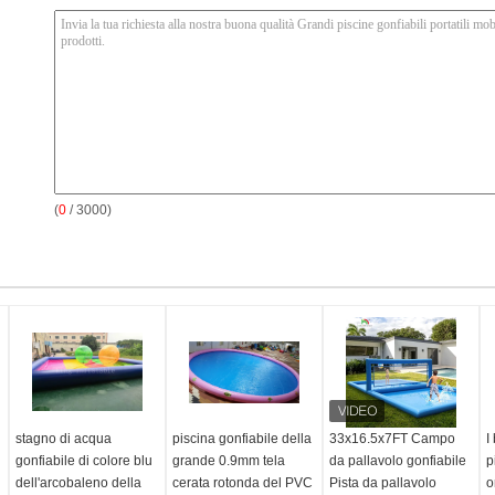
(
0
/ 3000)
stagno di acqua
piscina gonfiabile della
33x16.5x7FT Campo
I
gonfiabile di colore blu
grande 0.9mm tela
da pallavolo gonfiabile
p
dell'arcobaleno della
cerata rotonda del PVC
Pista da pallavolo
o