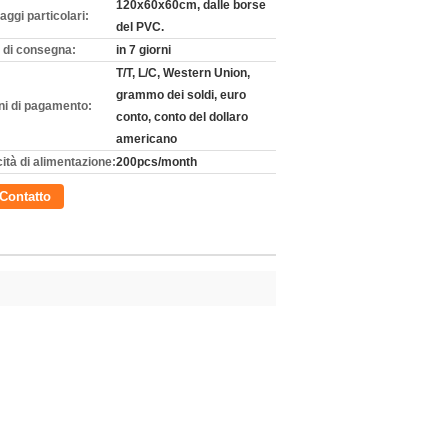
120x60x60cm, dalle borse
aggi particolari:
del PVC.
 di consegna:
in 7 giorni
T/T, L/C, Western Union,
grammo dei soldi, euro
ni di pagamento:
conto, conto del dollaro
americano
ità di alimentazione:
200pcs/month
Contatto