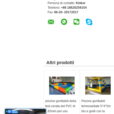
Persona di contatto:
Kinkor
Telefono:
+86 18620259154
Fax:
86-20- 29172017
Altri prodotti
piscine gonfiabili della
Piscine gonfiabili
tela cerata del PVC di
termosaldate 5*4*5m
0.65mm per uso
blu e gialli con la