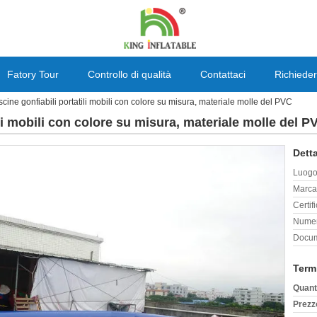
Fatory Tour
Controllo di qualità
Contattaci
Richieder
scine gonfiabili portatili mobili con colore su misura, materiale molle del PVC
ili mobili con colore su misura, materiale molle del P
Detta
Luogo 
Marca
Certif
Numer
Docum
Term
Quant
Prezz