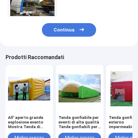
di evento per la mostra e la
copertura della fase
Continua
Prodotti Raccomandati
All' aperto grande
Tenda gonfiabile per
Tenda gonfiabi
esplosione evento
eventi di alta qualità
esterno
Mostra Tenda di
Tende gonfiabili per
impermeabile
festa con luce a led
eventi
magazzino
nightclub gonfiabile
gonfiabile gra
Miglior prezzo
Miglior prezzo
Miglior pr