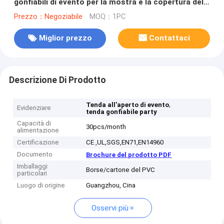
gonfiabili di evento per la mostra e la copertura della
fase
Prezzo：Negoziabile
MOQ：1PC
Miglior prezzo
Contattaci
Descrizione Di Prodotto
,
Tenda all'aperto di evento
Evidenziare
tenda gonfiabile party
Capacità di
30pcs/month
alimentazione
Certificazione
CE ,UL,SGS,EN71,EN14960
Documento
Brochure del prodotto PDF
Imballaggi
Borse/cartone del PVC
particolari
Luogo di origine
Guangzhou, Cina
Osservi più