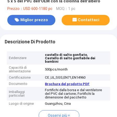
5 x 5 del PVC dell'OEM con la colonna dell'albero
Prezzo：USD 600-1180 pc
MOQ：1 pc
Miglior prezzo
Contattaci
Descrizione Di Prodotto
,
castello di salto gonfiato
Evidenziare
Castello di salto gonfiabile dei
bambini
Capacità di
500pcs/month
alimentazione
Certificazione
CE ,UL,SGS,EN71,EN14960
Documento
Brochure del prodotto PDF
Fortifichi dalla borsa e dal ventilatore
Imballaggi
del PVC dal cartone; Fortifichi la
particolari
dimensione del pacchetto
Luogo di origine
Guangzhou, Cina
Osservi più