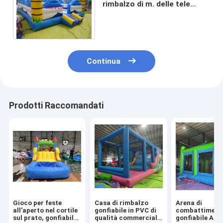
rimbalzo di m. delle tele
cerate 5 x 5 del PVC dell'OEM
con la colonna dell'albero
Continua
Prodotti Raccomandati
Gioco per feste
Casa di rimbalzo
Arena di
all'aperto nel cortile
gonfiabile in PVC di
combattiment
sul prato, gonfiabile,
qualità commerciale
gonfiabile Adul