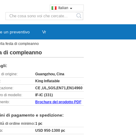
Italian
search
e un preventivo
Vr
ella festa di compleanno
sta di compleanno
gli:
di origine:
Guangzhou, Cina
:
King Inflatable
icazione:
CE ,UL,SGS,EN71,EN14960
o di modello:
IF-IC (331)
ento:
Brochure del prodotto PDF
ini di pagamento e spedizione:
ità di ordine minimo:
1 pc
o:
USD 950-1300 pc