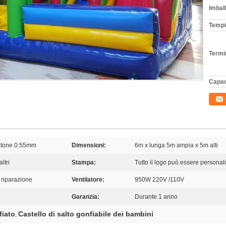
Imball
Tempi
Termi
Capac
latone 0.55mm
Dimensioni:
6m x lunga 5m ampia x 5m alti
ltri
Stampa:
Tutto il logo può essere personali
i riparazione
Ventilatore:
950W 220V /110V
Garanzia:
Durante 1 anno
fiato
Castello di salto gonfiabile dei bambini
,