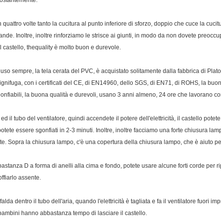
 costantemente.
attro volte tanto la cucitura al punto inferiore di sforzo, doppio che cuce la cucitu
de. Inoltre, inoltre rinforziamo le strisce ai giunti, in modo da non dovete preoccupa
castello, thequality è molto buon e durevole.
a uso sempre, la tela cerata del PVC, è acquistato solitamente dalla fabbrica di Platon
gnifuga, con i certificati del CE, di EN14960, dello SGS, di EN71, di ROHS, la buon
ti gonfiabili, la buona qualità e durevoli, usano 3 anni almeno, 24 ore che lavorano
ed il tubo del ventilatore, quindi accendete il potere dell'elettricità, il castello potet
tete essere sgonfiati in 2-3 minuti. Inoltre, inoltre facciamo una forte chiusura lam
te. Sopra la chiusura lampo, c'è una copertura della chiusura lampo, che è aiuto pe
abbastanza D a forma di anelli alla cima e fondo, potete usare alcune forti corde per r
ffiarlo assente.
lda dentro il tubo dell'aria, quando l'elettricità è tagliata e fa il ventilatore fuori
 bambini hanno abbastanza tempo di lasciare il castello.