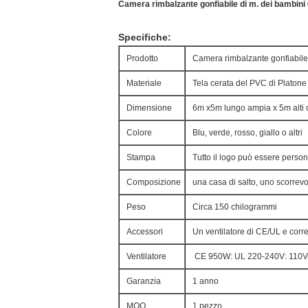
Camera rimbalzante gonfiabile di m. dei bambini 
Specifiche:
Prodotto
Camera rimbalzante gonfiabil
Materiale
Tela cerata del PVC di Plato
Dimensione
6m x5m lungo ampia x 5m alti 
Colore
Blu, verde, rosso, giallo o altri
Stampa
Tutto il logo può essere person
Composizione
una casa di salto, uno scorrevo
Peso
Circa 150 chilogrammi
Accessori
Un ventilatore di CE/UL e corred
Ventilatore
CE
950W
: UL 220-240V: 11
Garanzia
1 anno
MOQ
1 pezzo