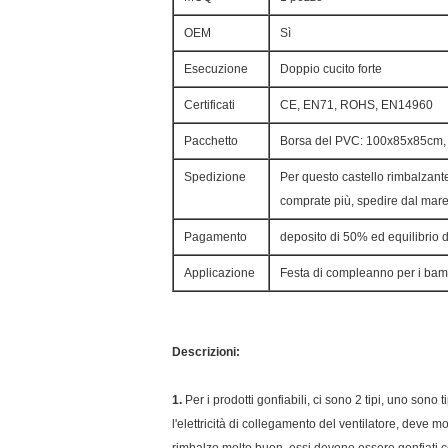
OEM
Sì
Esecuzione
Doppio cucito forte
Certificati
CE, EN71, ROHS, EN14960
Pacchetto
Borsa del PVC: 100x85x85cm, la
Spedizione
Per questo castello rimbalzante
comprate più, spedire dal mar
Pagamento
deposito di 50% ed equilibrio
Applicazione
Festa di compleanno per i bam
Descrizioni:
1.
Per i prodotti gonfiabili, ci sono 2 tipi, uno son
l'elettricità di collegamento del ventilatore, deve m