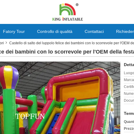
Fatory Tour
Controllo di qualità
Contattaci
Richieder
ori
Castello di salto del luppolo felice dei bambini con lo scorrevole per l'OEM d
lice dei bambini con lo scorrevole per l'OEM della fe
Detta
Luogo 
Marca
Certif
Numer
Docum
Term
Quant
Prezz