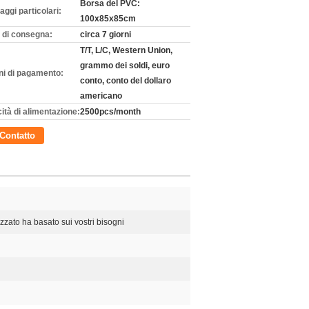
Borsa del PVC:
aggi particolari:
100x85x85cm
 di consegna:
circa 7 giorni
T/T, L/C, Western Union,
grammo dei soldi, euro
ni di pagamento:
conto, conto del dollaro
americano
ità di alimentazione:
2500pcs/month
Contatto
zzato ha basato sui vostri bisogni