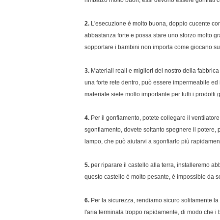
rimbalzo molto buon, essi devono essere gonfiati
2.
L'esecuzione è molto buona, doppio cucente con qu
abbastanza forte e possa stare uno sforzo molto gran
sopportare i bambini non importa come giocano sul 
3.
Materiali reali e migliori del nostro della fabbric
una forte rete dentro, può essere impermeabile ed i
materiale siete molto importante per tutti i prodot
4.
Per il gonfiamento, potete collegare il ventilatore 
sgonfiamento, dovete soltanto spegnere il potere, po
lampo, che può aiutarvi a sgonfiarlo più rapidamen
5.
per riparare il castello alla terra, installeremo 
questo castello è molto pesante, è impossible da so
6.
Per la sicurezza, rendiamo sicuro solitamente la fa
l'aria terminata troppo rapidamente, di modo che i