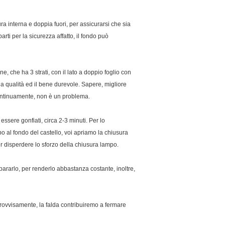
ra interna e doppia fuori, per assicurarsi che sia
rti per la sicurezza affatto, il fondo può
e, che ha 3 strati, con il lato a doppio foglio con
a qualità ed il bene durevole. Sapere, migliore
 continuamente, non è un problema.
e essere gonfiati, circa 2-3 minuti. Per lo
po al fondo del castello, voi apriamo la chiusura
r disperdere lo sforzo della chiusura lampo.
ipararlo, per renderlo abbastanza costante, inoltre,
 improvvisamente, la falda contribuiremo a fermare