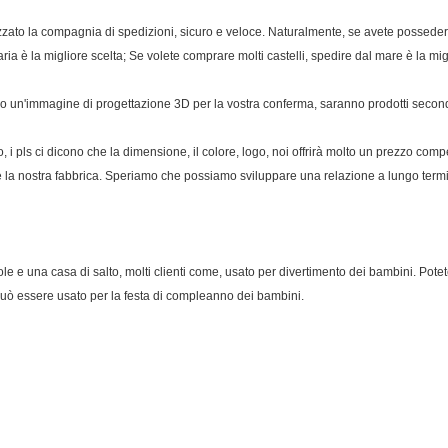
zzato la compagnia di spedizioni, sicuro e veloce. Naturalmente, se avete possedere 
ria è la migliore scelta; Se volete comprare molti castelli, spedire dal mare è la mig
nno un'immagine di progettazione 3D per la vostra conferma, saranno prodotti second
 i pls ci dicono che la dimensione, il colore, logo, noi offrirà molto un prezzo com
à e la nostra fabbrica. Speriamo che possiamo sviluppare una relazione a lungo term
le e una casa di salto, molti clienti come, usato per divertimento dei bambini. Pot
 può essere usato per la festa di compleanno dei bambini.