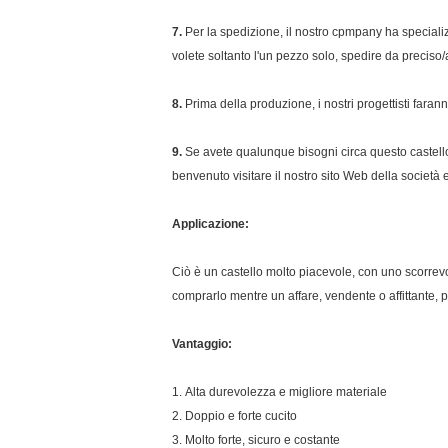
7.
Per la spedizione, il nostro cpmpany ha speciali
volete soltanto l'un pezzo solo, spedire da preciso/a
8.
Prima della produzione, i nostri progettisti fara
9.
Se avete qualunque bisogni circa questo castello,
benvenuto visitare il nostro sito Web della societ
Applicazione:
Ciò è un castello molto piacevole, con uno scorrevo
comprarlo mentre un affare, vendente o affittante,
Vantaggio:
1.
Alta durevolezza e migliore materiale
2.
Doppio e forte cucito
3.
Molto forte, sicuro e costante