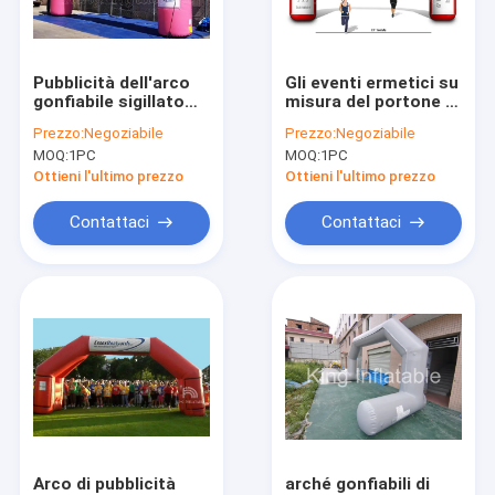
Visita alla fabbrica
Controllo della qualità
Pubblicità dell'arco
Gli eventi ermetici su
gonfiabile sigillato
misura del portone di
Contattaci
stretto dell'arco
pubblicità della corsa
Prezzo:
Negoziabile
Prezzo:
Negoziabile
dell'aria dell'arrivo di
ventilano l'arco
MOQ:
1PC
MOQ:
1PC
inizio di
gonfiabile di
Notizie
funzionamento della
rivestimento di inizio
Ottieni l'ultimo prezzo
Ottieni l'ultimo prezzo
corsa dell'aria
dell'arco
Chiedi un preventivo
Contattaci
Contattaci
VR
Parco gonfiabile dell'acqua
parco divertimenti gonfiabile
Gonfiabile Water Slide
Arco di pubblicità
arché gonfiabili di