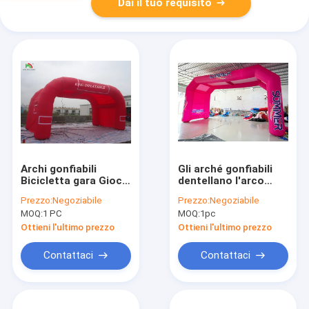
Dai il tuo requisito
Archi gonfiabili
Gli arché gonfiabili
Bicicletta gara Gioco
dentellano l'arco
sportivo gonfiabile
gonfiabile dell'arrivo
Prezzo:
Negoziabile
Prezzo:
Negoziabile
Linea di arrivo Arco
di inizio del gioco di
MOQ:
1 PC
MOQ:
1pc
Tenda di ombrello
sport della corsa di
arco
bicicletta
Ottieni l'ultimo prezzo
Ottieni l'ultimo prezzo
Contattaci
Contattaci