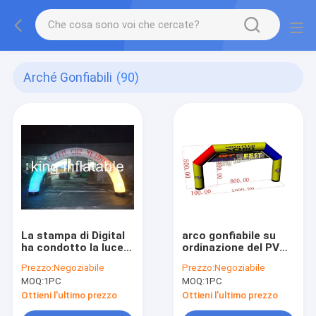
Arché Gonfiabili
(90)
La stampa di Digital
arco gonfiabile su
ha condotto la luce
ordinazione del PVC
con l'arco gonfiabile
di colore della
Prezzo:
Negoziabile
Prezzo:
Negoziabile
materiale di
miscela di 10m*5m
MOQ:
1PC
MOQ:
1PC
pubblicità del
grande/pubblicità
tessuto di Oxford per
gonfiabile
Ottieni l'ultimo prezzo
Ottieni l'ultimo prezzo
la promozione