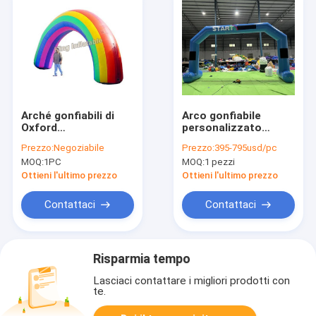
Arché gonfiabili di
Arco gonfiabile
Oxford
personalizzato
dell'arcobaleno
Pubblicità Avvio
Prezzo:
Negoziabile
Prezzo:
395-795usd/pc
variopinto del
esterno Arco
MOQ:
1PC
MOQ:
1 pezzi
tessuto per l'entrata
gonfiabile Arco
di evento
d'ingresso Arco della
Ottieni l'ultimo prezzo
Ottieni l'ultimo prezzo
linea di gara
Maratona Arco
Contattaci
Contattaci
Risparmia tempo
Lasciaci contattare i migliori prodotti con
te.