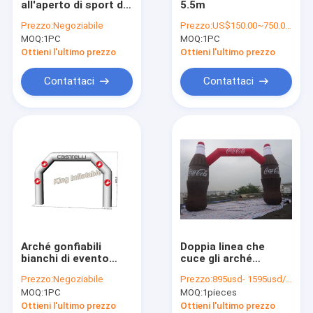
all'aperto di sport di
5.5m
Corse ad ostacoli gonfiabili
evento della corsa
Prezzo:
Negoziabile
Prezzo:
US$150.00~750.00 / PC
maratona dell'arco
MOQ:
giocattolo gonfiabile dell'acqua
1PC
MOQ:
1PC
gonfiabile dell'arrivo
Ottieni l'ultimo prezzo
Ottieni l'ultimo prezzo
Castello gonfiabile dei buttafuori
Contattaci
Contattaci
tenda gonfiabile evento
tenda gonfiabile bolla
Piscine gonfiabili
Gonfiabile asciughi lo scorrevole
Arché gonfiabili
Arché gonfiabili
Doppia linea che
prodotti gonfiabili di pubblicità
bianchi di evento
cuce gli arché
durevole all'aperto di
gonfiabili
Prezzo:
Negoziabile
Prezzo:
895usd- 1595usd/pc, depends on the quantity
Oxford per la
schermo di film gonfiabile all'aperto
MOQ:
1PC
MOQ:
1pieces
promozione o la
pubblicità
Ottieni l'ultimo prezzo
Ottieni l'ultimo prezzo