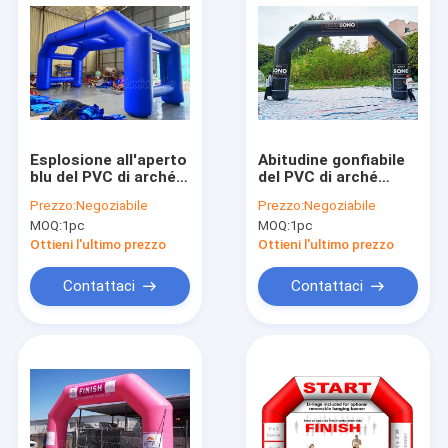
Esplosione all'aperto
Abitudine gonfiabile
blu del PVC di arché
del PVC di arché
gonfiabili che
stampata
Prezzo:
Negoziabile
Prezzo:
Negoziabile
annuncia Arhway
annunciando l'arco
MOQ:
1pc
MOQ:
1pc
gonfiabile
dell'entrata della
Ottieni l'ultimo prezzo
Ottieni l'ultimo prezzo
corsa di evento
Contattaci
Contattaci
Casa.
Prodotti
Su di noi