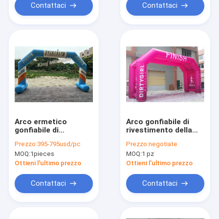
Contattaci
Contattaci
Arco ermetico
Arco gonfiabile di
gonfiabile di
rivestimento della
pubblicità, arco
tela cerata del PVC
Prezzo:
395-795usd/pc
Prezzo:
negotiate
gonfiabile su
con completamente
MOQ:
1pieces
MOQ:
1 pz
ordinazione con il
attività di
materiale del PVC
stampa/uso di sport
Ottieni l'ultimo prezzo
Ottieni l'ultimo prezzo
Tarpauline
Contattaci
Contattaci